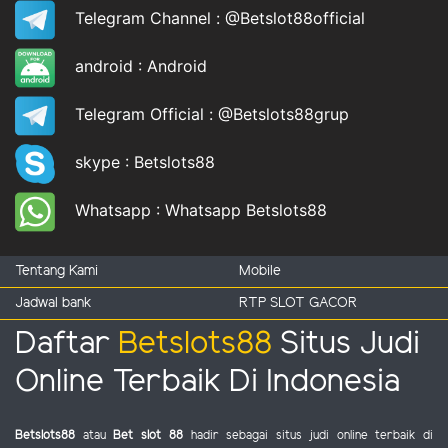
Telegram Channel : @Betslot88official
android : Android
Telegram Official : @Betslots88grup
skype : Betslots88
Whatsapp : Whatsapp Betslots88
Tentang Kami
Mobile
Jadwal bank
RTP SLOT GACOR
Daftar
Betslots88
Situs Judi
Online Terbaik Di Indonesia
Betslots88
atau
Bet slot 88
hadir sebagai situs judi online terbaik di