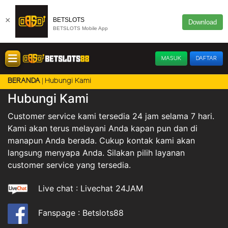
×
BETSLOTS
Download
BETSLOTS Mobile App
MASUK
DAFTAR
Hubungi Kami
BERANDA
Hubungi Kami
Customer service kami tersedia 24 jam selama 7 hari.
Kami akan terus melayani Anda kapan pun dan di
manapun Anda berada. Cukup kontak kami akan
langsung menyapa Anda. Silakan pilih layanan
customer service yang tersedia.
Live chat : Livechat 24JAM
Fanspage : Betslots88