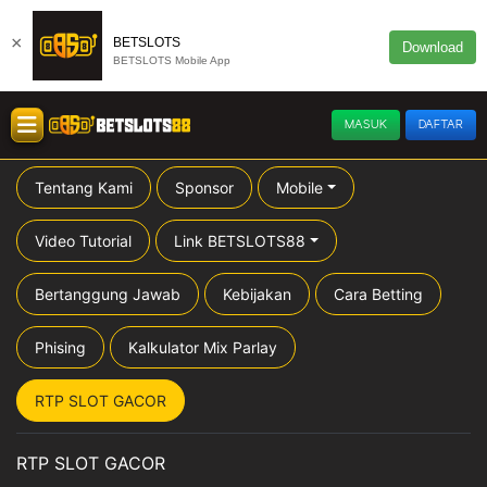
×
BETSLOTS
Download
BETSLOTS Mobile App
MASUK
DAFTAR
Tentang Kami
Sponsor
Mobile
Video Tutorial
Link BETSLOTS88
Bertanggung Jawab
Kebijakan
Cara Betting
Phising
Kalkulator Mix Parlay
RTP SLOT GACOR
RTP SLOT GACOR