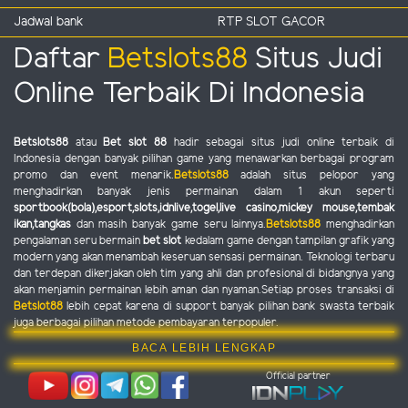
Jadwal bank
RTP SLOT GACOR
Daftar
Betslots88
Situs Judi
Online Terbaik Di Indonesia
Betslots88
atau
Bet slot 88
hadir sebagai situs judi online terbaik di
Indonesia dengan banyak pilihan game yang menawarkan berbagai program
promo dan event menarik.
Betslots88
adalah situs pelopor yang
menghadirkan banyak jenis permainan dalam 1 akun seperti
sportbook(bola),esport,slots,idnlive,togel,live casino,mickey mouse,tembak
ikan,tangkas
dan masih banyak game seru lainnya.
Betslots88
menghadirkan
pengalaman seru bermain
bet slot
kedalam game dengan tampilan grafik yang
modern yang akan menambah keseruan sensasi permainan. Teknologi terbaru
dan terdepan dikerjakan oleh tim yang ahli dan profesional di bidangnya yang
akan menjamin permainan lebih aman dan nyaman.Setiap proses transaksi di
Betslot88
lebih cepat karena di support banyak pilihan bank swasta terbaik
juga berbagai pilihan metode pembayaran terpopuler.
BACA LEBIH LENGKAP
Official partner