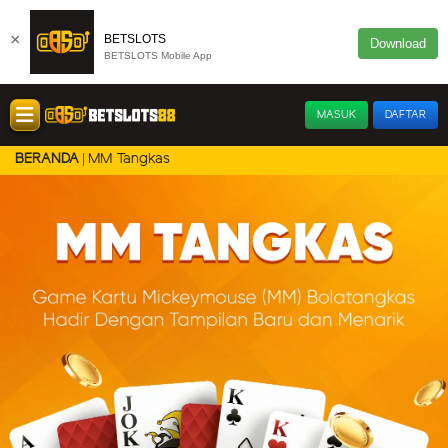
×
BETSLOTS
Download
BETSLOTS Mobile App
MASUK
DAFTAR
MM Tangkas
BERANDA