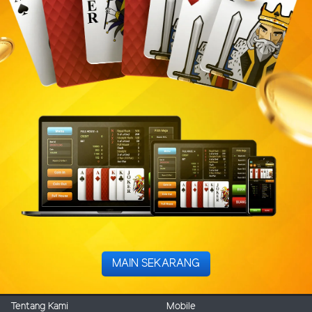
MAIN SEKARANG
Tentang Kami
Mobile